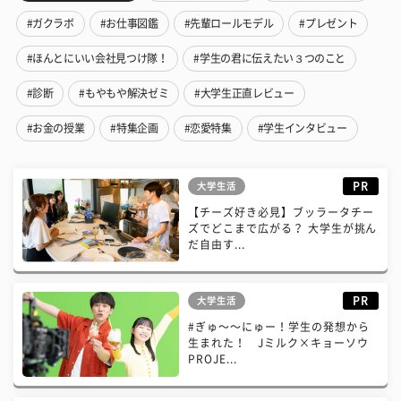
#ガクラボ
#お仕事図鑑
#先輩ロールモデル
#プレゼント
#ほんとにいい会社見つけ隊！
#学生の君に伝えたい３つのこと
#診断
#もやもや解決ゼミ
#大学生正直レビュー
#お金の授業
#特集企画
#恋愛特集
#学生インタビュー
PR
大学生活
【チーズ好き必見】ブッラータチー
ズでどこまで広がる？ 大学生が挑ん
だ自由す...
PR
大学生活
#ぎゅ〜〜にゅー！学生の発想から
生まれた！ Jミルク×キョーソウ
PROJE...