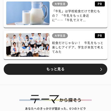
PR
大学生活
「牛乳」は学校給食だけで飲むも
の？ “牛乳をもっと身近
に”――「牛乳でスマ...
PR
大学生活
給食だけじゃない！ 牛乳をもっと
楽しむアイデア、学生が本気で考え
てみた
もっと見る
あなたへのきっかけが詰まった、6つのトビラ