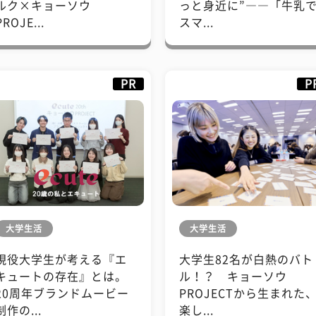
ルク×キョーソウ
っと身近に”――「牛乳
PROJE...
スマ...
PR
P
大学生活
大学生活
現役大学生が考える『エ
大学生82名が白熱のバト
キュートの存在』とは。
ル！？ キョーソウ
20周年ブランドムービー
PROJECTから生まれた
制作の...
楽し...