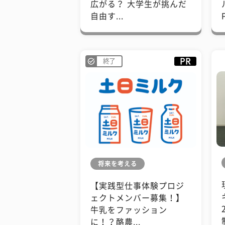
広がる？ 大学生が挑んだ
自由す...
PR
終了
将来を考える
【実践型仕事体験プロジ
ェクトメンバー募集！】
牛乳をファッション
に！？酪農...