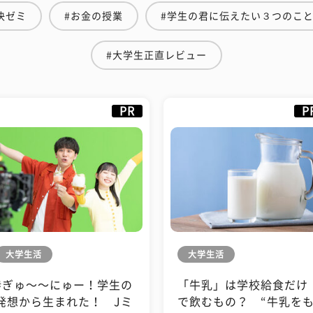
決ゼミ
#お金の授業
#学生の君に伝えたい３つのこ
#大学生正直レビュー
PR
P
大学生活
大学生活
#ぎゅ〜〜にゅー！学生の
「牛乳」は学校給食だけ
発想から生まれた！ Jミ
で飲むもの？ “牛乳を