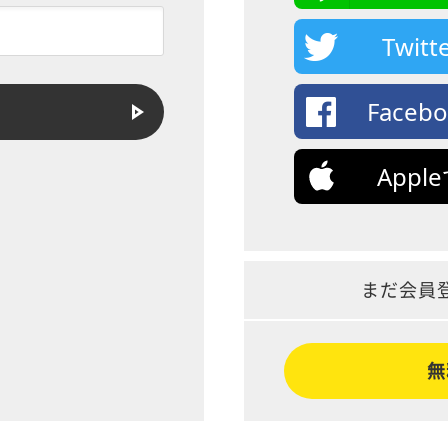
Twi
Face
App
まだ会員
無