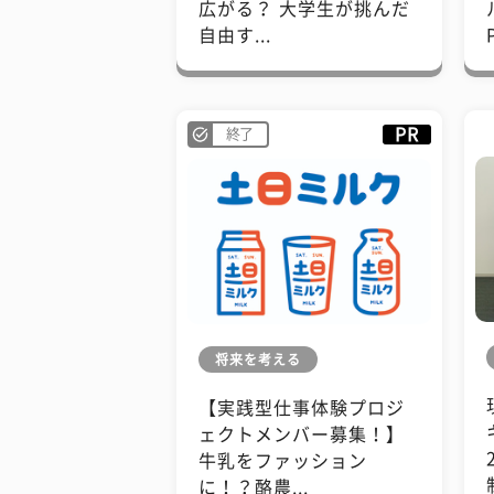
広がる？ 大学生が挑んだ
自由す...
PR
終了
将来を考える
【実践型仕事体験プロジ
ェクトメンバー募集！】
牛乳をファッション
に！？酪農...