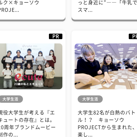
ルク×キョーソウ
っと身近に”――「牛乳
PROJE...
スマ...
PR
P
大学生活
大学生活
現役大学生が考える『エ
大学生82名が白熱のバト
キュートの存在』とは。
ル！？ キョーソウ
20周年ブランドムービー
PROJECTから生まれた
制作の...
楽し...