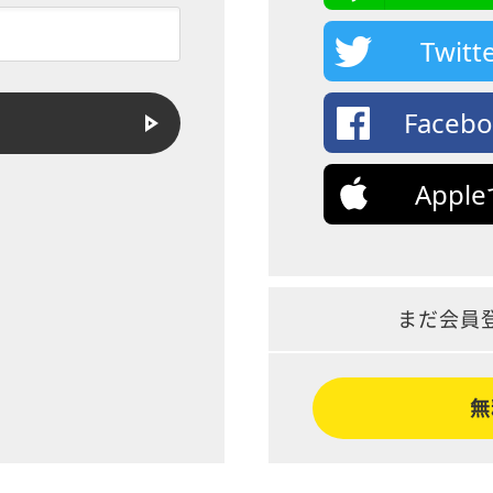
Twi
Face
App
まだ会員
無