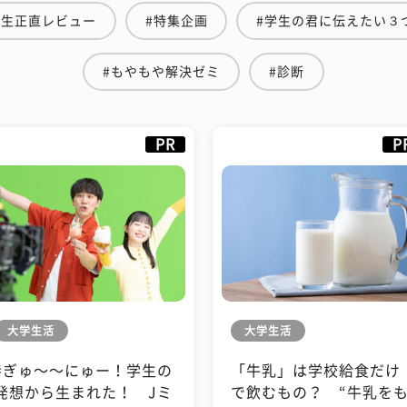
学生正直レビュー
#特集企画
#学生の君に伝えたい３
#もやもや解決ゼミ
#診断
PR
P
大学生活
大学生活
#ぎゅ〜〜にゅー！学生の
「牛乳」は学校給食だけ
発想から生まれた！ Jミ
で飲むもの？ “牛乳を