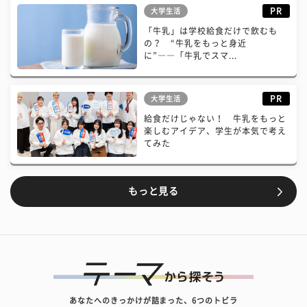
PR
大学生活
「牛乳」は学校給食だけで飲むも
の？ “牛乳をもっと身近
に”――「牛乳でスマ...
PR
大学生活
給食だけじゃない！ 牛乳をもっと
楽しむアイデア、学生が本気で考え
てみた
もっと見る
あなたへのきっかけが詰まった、6つのトビラ