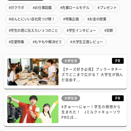
#ガクラボ
#お仕事図鑑
#先輩ロールモデル
#プレゼント
#ほんとにいい会社見つけ隊！
#特集企画
#お金の授業
#学生の君に伝えたい３つのこと
#学生インタビュー
#診断
#恋愛特集
#もやもや解決ゼミ
#大学生正直レビュー
PR
大学生活
【チーズ好き必見】ブッラータチー
ズでどこまで広がる？ 大学生が挑ん
だ自由す...
PR
大学生活
#ぎゅ〜〜にゅー！学生の発想から
生まれた！ Jミルク×キョーソウ
PROJE...