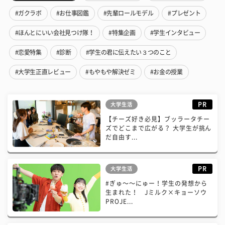
#ガクラボ
#お仕事図鑑
#先輩ロールモデル
#プレゼント
#ほんとにいい会社見つけ隊！
#特集企画
#学生インタビュー
#恋愛特集
#診断
#学生の君に伝えたい３つのこと
#大学生正直レビュー
#もやもや解決ゼミ
#お金の授業
PR
大学生活
【チーズ好き必見】ブッラータチー
ズでどこまで広がる？ 大学生が挑ん
だ自由す...
PR
大学生活
#ぎゅ〜〜にゅー！学生の発想から
生まれた！ Jミルク×キョーソウ
PROJE...