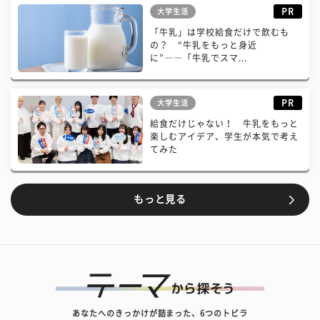
PR
大学生活
「牛乳」は学校給食だけで飲むも
の？ “牛乳をもっと身近
に”――「牛乳でスマ...
PR
大学生活
給食だけじゃない！ 牛乳をもっと
楽しむアイデア、学生が本気で考え
てみた
もっと見る
あなたへのきっかけが詰まった、6つのトビラ