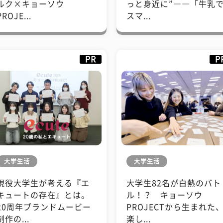
ルク×キョーソウ
っと身近に”――「牛乳
PROJE...
スマ...
PR
P
大学生活
大学生活
現役大学生が考える『エ
大学生82名が白熱のバト
キュートの存在』とは。
ル！？ キョーソウ
20周年ブランドムービー
PROJECTから生まれた
制作の...
楽し...