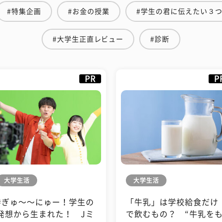
#特集企画
#お金の授業
#学生の君に伝えたい３
#大学生正直レビュー
#診断
PR
P
大学生活
大学生活
#ぎゅ〜〜にゅー！学生の
「牛乳」は学校給食だけ
発想から生まれた！ Jミ
で飲むもの？ “牛乳を