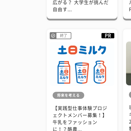
広がる？ 大学生が挑んだ
自由す...
PR
終了
将来を考える
【実践型仕事体験プロジ
ェクトメンバー募集！】
牛乳をファッション
に！？酪農...