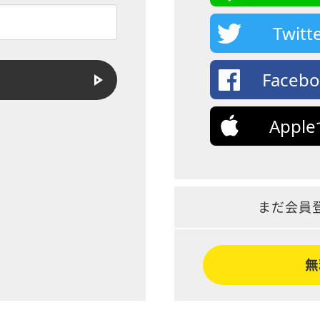
Twi
Face
App
まだ会員
無