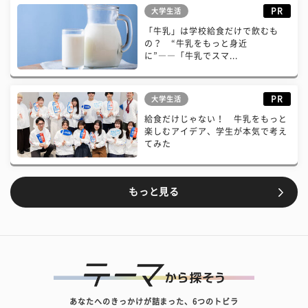
PR
大学生活
「牛乳」は学校給食だけで飲むも
の？ “牛乳をもっと身近
に”――「牛乳でスマ...
PR
大学生活
給食だけじゃない！ 牛乳をもっと
楽しむアイデア、学生が本気で考え
てみた
もっと見る
あなたへのきっかけが詰まった、6つのトビラ