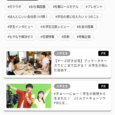
#ガクラボ
#お仕事図鑑
#先輩ロールモデル
#プレゼント
#ほんとにいい会社見つけ隊！
#学生の君に伝えたい３つのこと
#学生インタビュー
#大学生正直レビュー
#お金の授業
#もやもや解決ゼミ
#恋愛特集
#診断
#特集企画
PR
大学生活
【チーズ好き必見】ブッラータチー
ズでどこまで広がる？ 大学生が挑ん
だ自由す...
PR
大学生活
#ぎゅ〜〜にゅー！学生の発想から
生まれた！ Jミルク×キョーソウ
PROJE...