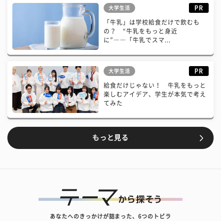
PR
大学生活
「牛乳」は学校給食だけで飲むも
の？ “牛乳をもっと身近
に”――「牛乳でスマ...
PR
大学生活
給食だけじゃない！ 牛乳をもっと
楽しむアイデア、学生が本気で考え
てみた
もっと見る
あなたへのきっかけが詰まった、6つのトビラ