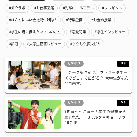
#ガクラボ
#お仕事図鑑
#先輩ロールモデル
#プレゼント
#ほんとにいい会社見つけ隊！
#特集企画
#お金の授業
#学生の君に伝えたい３つのこと
#恋愛特集
#学生インタビュー
#診断
#大学生正直レビュー
#もやもや解決ゼミ
PR
大学生活
【チーズ好き必見】ブッラータチー
ズでどこまで広がる？ 大学生が挑ん
だ自由す...
PR
大学生活
#ぎゅ〜〜にゅー！学生の発想から
生まれた！ Jミルク×キョーソウ
PROJE...