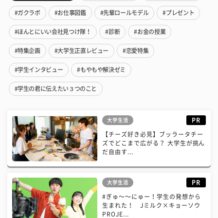
#ガクラボ
#お仕事図鑑
#先輩ロールモデル
#プレゼント
#ほんとにいい会社見つけ隊！
#診断
#お金の授業
#特集企画
#大学生正直レビュー
#恋愛特集
#学生インタビュー
#もやもや解決ゼミ
#学生の君に伝えたい３つのこと
PR
大学生活
【チーズ好き必見】ブッラータチー
ズでどこまで広がる？ 大学生が挑ん
だ自由す...
PR
大学生活
#ぎゅ〜〜にゅー！学生の発想から
生まれた！ Jミルク×キョーソウ
PROJE...