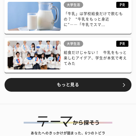
PR
大学生活
「牛乳」は学校給食だけで飲むも
の？ “牛乳をもっと身近
に”――「牛乳でスマ...
PR
大学生活
給食だけじゃない！ 牛乳をもっと
楽しむアイデア、学生が本気で考え
てみた
もっと見る
あなたへのきっかけが詰まった、6つのトビラ