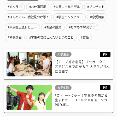
#ガクラボ
#お仕事図鑑
#先輩ロールモデル
#プレゼント
#ほんとにいい会社見つけ隊！
#学生インタビュー
#恋愛特集
#大学生正直レビュー
#お金の授業
#もやもや解決ゼミ
#特集企画
#学生の君に伝えたい３つのこと
#診断
PR
大学生活
【チーズ好き必見】ブッラータチー
ズでどこまで広がる？ 大学生が挑ん
だ自由す...
PR
大学生活
#ぎゅ〜〜にゅー！学生の発想から
生まれた！ Jミルク×キョーソウ
PROJE...