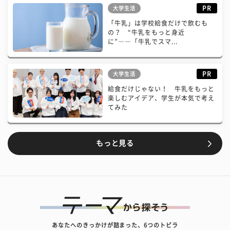
PR
大学生活
「牛乳」は学校給食だけで飲むも
の？ “牛乳をもっと身近
に”――「牛乳でスマ...
PR
大学生活
給食だけじゃない！ 牛乳をもっと
楽しむアイデア、学生が本気で考え
てみた
もっと見る
あなたへのきっかけが詰まった、6つのトビラ