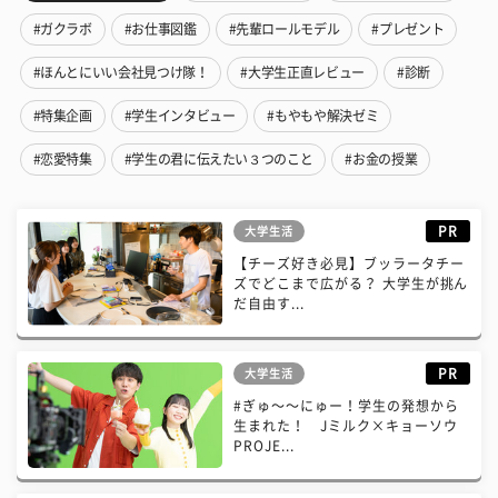
#ガクラボ
#お仕事図鑑
#先輩ロールモデル
#プレゼント
#ほんとにいい会社見つけ隊！
#大学生正直レビュー
#診断
#特集企画
#学生インタビュー
#もやもや解決ゼミ
#恋愛特集
#学生の君に伝えたい３つのこと
#お金の授業
PR
大学生活
【チーズ好き必見】ブッラータチー
ズでどこまで広がる？ 大学生が挑ん
だ自由す...
PR
大学生活
#ぎゅ〜〜にゅー！学生の発想から
生まれた！ Jミルク×キョーソウ
PROJE...