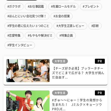
#ガクラボ
#お仕事図鑑
#先輩ロールモデル
#プレゼント
#ほんとにいい会社見つけ隊！
#お金の授業
#学生の君に伝えたい３つのこと
#大学生正直レビュー
#診断
#恋愛特集
#もやもや解決ゼミ
#特集企画
#学生インタビュー
PR
大学生活
【チーズ好き必見】ブッラータチー
ズでどこまで広がる？ 大学生が挑ん
だ自由す...
PR
大学生活
#ぎゅ〜〜にゅー！学生の発想から
生まれた！ Jミルク×キョーソウ
PROJE...