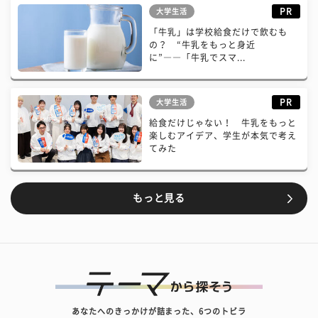
PR
大学生活
「牛乳」は学校給食だけで飲むも
の？ “牛乳をもっと身近
に”――「牛乳でスマ...
PR
大学生活
給食だけじゃない！ 牛乳をもっと
楽しむアイデア、学生が本気で考え
てみた
もっと見る
あなたへのきっかけが詰まった、6つのトビラ