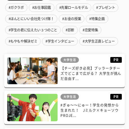
#ガクラボ
#お仕事図鑑
#先輩ロールモデル
#プレゼント
#ほんとにいい会社見つけ隊！
#お金の授業
#特集企画
#学生の君に伝えたい３つのこと
#診断
#恋愛特集
#もやもや解決ゼミ
#学生インタビュー
#大学生正直レビュー
PR
大学生活
【チーズ好き必見】ブッラータチー
ズでどこまで広がる？ 大学生が挑ん
だ自由す...
PR
大学生活
#ぎゅ〜〜にゅー！学生の発想から
生まれた！ Jミルク×キョーソウ
PROJE...