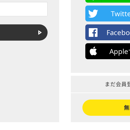
Twi
Face
App
まだ会員
無