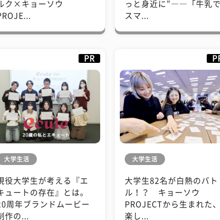
ルク×キョーソウ
っと身近に”――「牛乳
PROJE...
スマ...
PR
P
大学生活
大学生活
現役大学生が考える『エ
大学生82名が白熱のバト
キュートの存在』とは。
ル！？ キョーソウ
20周年ブランドムービー
PROJECTから生まれた
制作の...
楽し...