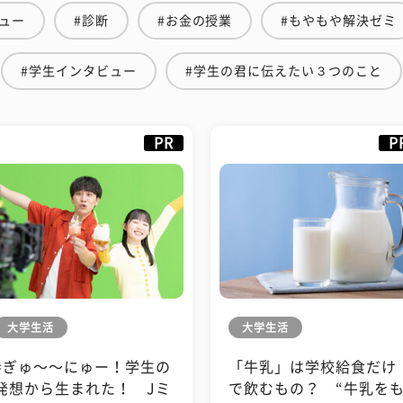
ュー
#診断
#お金の授業
#もやもや解決ゼミ
#学生インタビュー
#学生の君に伝えたい３つのこと
PR
P
大学生活
大学生活
#ぎゅ〜〜にゅー！学生の
「牛乳」は学校給食だけ
発想から生まれた！ Jミ
で飲むもの？ “牛乳を