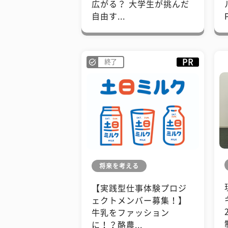
広がる？ 大学生が挑んだ
自由す...
PR
終了
将来を考える
【実践型仕事体験プロジ
ェクトメンバー募集！】
牛乳をファッション
に！？酪農...