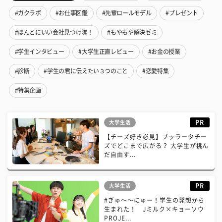
#ガクラボ
#お仕事図鑑
#先輩ロールモデル
#プレゼント
#ほんとにいい会社見つけ隊！
#もやもや解決ゼミ
#学生インタビュー
#大学生正直レビュー
#お金の授業
#診断
#学生の君に伝えたい３つのこと
#恋愛特集
#特集企画
PR
大学生活
【チーズ好き必見】ブッラータチー
ズでどこまで広がる？ 大学生が挑ん
だ自由す...
PR
大学生活
#ぎゅ〜〜にゅー！学生の発想から
生まれた！ Jミルク×キョーソウ
PROJE...