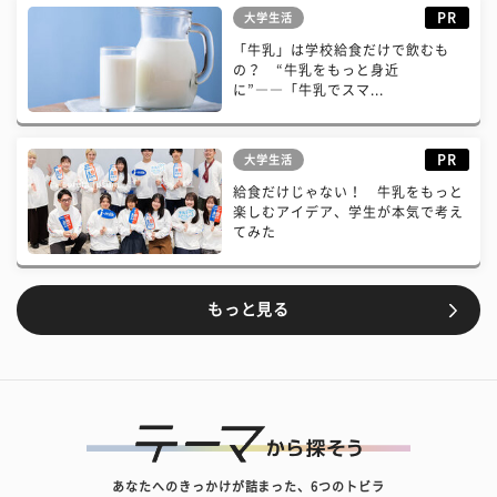
PR
大学生活
「牛乳」は学校給食だけで飲むも
の？ “牛乳をもっと身近
に”――「牛乳でスマ...
PR
大学生活
給食だけじゃない！ 牛乳をもっと
楽しむアイデア、学生が本気で考え
てみた
もっと見る
あなたへのきっかけが詰まった、6つのトビラ