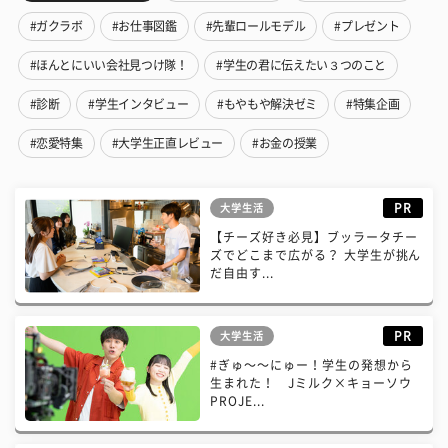
#ガクラボ
#お仕事図鑑
#先輩ロールモデル
#プレゼント
#ほんとにいい会社見つけ隊！
#学生の君に伝えたい３つのこと
#診断
#学生インタビュー
#もやもや解決ゼミ
#特集企画
#恋愛特集
#大学生正直レビュー
#お金の授業
PR
大学生活
【チーズ好き必見】ブッラータチー
ズでどこまで広がる？ 大学生が挑ん
だ自由す...
PR
大学生活
#ぎゅ〜〜にゅー！学生の発想から
生まれた！ Jミルク×キョーソウ
PROJE...