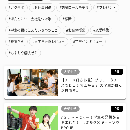
#ガクラボ
#お仕事図鑑
#先輩ロールモデル
#プレゼント
#ほんとにいい会社見つけ隊！
#診断
#学生の君に伝えたい３つのこと
#お金の授業
#恋愛特集
#特集企画
#大学生正直レビュー
#学生インタビュー
#もやもや解決ゼミ
PR
大学生活
【チーズ好き必見】ブッラータチー
ズでどこまで広がる？ 大学生が挑ん
だ自由す...
PR
大学生活
#ぎゅ〜〜にゅー！学生の発想から
生まれた！ Jミルク×キョーソウ
PROJE...