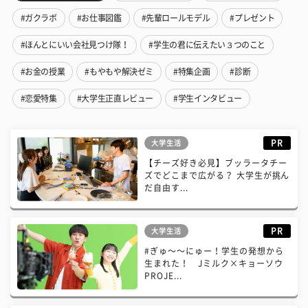
#ガクラボ
#お仕事図鑑
#先輩ロールモデル
#プレゼント
#ほんとにいい会社見つけ隊！
#学生の君に伝えたい３つのこと
#お金の授業
#もやもや解決ゼミ
#特集企画
#診断
#恋愛特集
#大学生正直レビュー
#学生インタビュー
PR
大学生活
【チーズ好き必見】ブッラータチー
ズでどこまで広がる？ 大学生が挑ん
だ自由す...
PR
大学生活
#ぎゅ〜〜にゅー！学生の発想から
生まれた！ Jミルク×キョーソウ
PROJE...