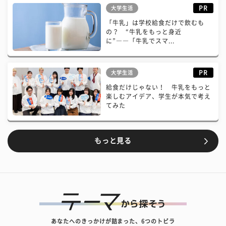
PR
大学生活
「牛乳」は学校給食だけで飲むも
の？ “牛乳をもっと身近
に”――「牛乳でスマ...
PR
大学生活
給食だけじゃない！ 牛乳をもっと
楽しむアイデア、学生が本気で考え
てみた
もっと見る
あなたへのきっかけが詰まった、6つのトビラ