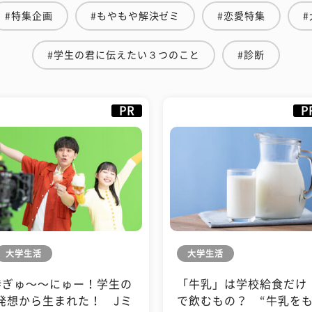
#特集企画
#もやもや解決ゼミ
#恋愛特集
#学生の君に伝えたい３つのこと
#診断
PR
P
大学生活
大学生活
#ぎゅ〜〜にゅー！学生の
「牛乳」は学校給食だけ
発想から生まれた！ Jミ
で飲むもの？ “牛乳を