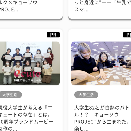
ルク×キョーソウ
っと身近に”――「牛乳
PROJE...
スマ...
PR
P
大学生活
大学生活
現役大学生が考える『エ
大学生82名が白熱のバト
キュートの存在』とは。
ル！？ キョーソウ
20周年ブランドムービー
PROJECTから生まれた
制作の...
楽し...