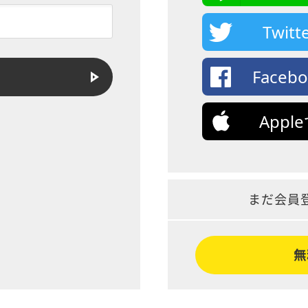
Twi
Face
App
まだ会員
無