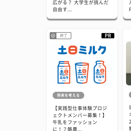
広がる？ 大学生が挑んだ
自由す...
PR
終了
将来を考える
【実践型仕事体験プロジ
ェクトメンバー募集！】
牛乳をファッション
に！？酪農...