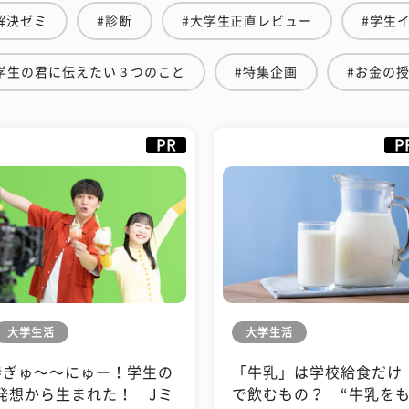
解決ゼミ
#診断
#大学生正直レビュー
#学生
学生の君に伝えたい３つのこと
#特集企画
#お金の
PR
P
大学生活
大学生活
#ぎゅ〜〜にゅー！学生の
「牛乳」は学校給食だけ
発想から生まれた！ Jミ
で飲むもの？ “牛乳を