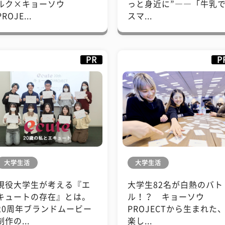
ルク×キョーソウ
っと身近に”――「牛乳
PROJE...
スマ...
PR
P
大学生活
大学生活
現役大学生が考える『エ
大学生82名が白熱のバト
キュートの存在』とは。
ル！？ キョーソウ
20周年ブランドムービー
PROJECTから生まれた
制作の...
楽し...