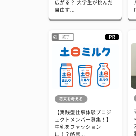
広がる？ 大学生が挑んだ
自由す...
PR
終了
将来を考える
【実践型仕事体験プロジ
ェクトメンバー募集！】
牛乳をファッション
に！？酪農...