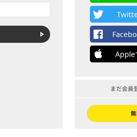
Twi
Face
App
まだ会員
無