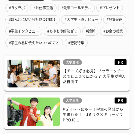
#ガクラボ
#お仕事図鑑
#先輩ロールモデル
#プレゼント
#ほんとにいい会社見つけ隊！
#大学生正直レビュー
#特集企画
#学生インタビュー
#もやもや解決ゼミ
#診断
#お金の授業
#学生の君に伝えたい３つのこと
#恋愛特集
PR
大学生活
【チーズ好き必見】ブッラータチー
ズでどこまで広がる？ 大学生が挑ん
だ自由す...
PR
大学生活
#ぎゅ〜〜にゅー！学生の発想から
生まれた！ Jミルク×キョーソウ
PROJE...