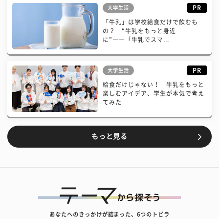
PR
大学生活
「牛乳」は学校給食だけで飲むも
の？ “牛乳をもっと身近
に”――「牛乳でスマ...
PR
大学生活
給食だけじゃない！ 牛乳をもっと
楽しむアイデア、学生が本気で考え
てみた
もっと見る
あなたへのきっかけが詰まった、6つのトビラ