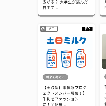
広がる？ 大学生が挑んだ
自由す...
PR
終了
将来を考える
【実践型仕事体験プロジ
ェクトメンバー募集！】
牛乳をファッション
に！？酪農...