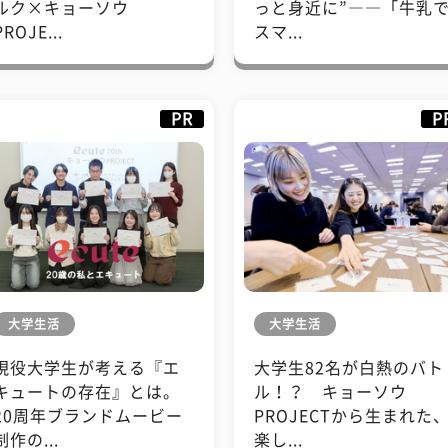
ルク×キョーソウ
っと身近に”――「牛乳
PROJE...
スマ...
PR
P
大学生活
大学生活
現役大学生が考える『エ
大学生82名が白熱のバト
キュートの存在』とは。
ル！？ キョーソウ
20周年ブランドムービー
PROJECTから生まれた
制作の...
楽し...