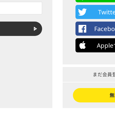
Twi
Face
App
まだ会員
無