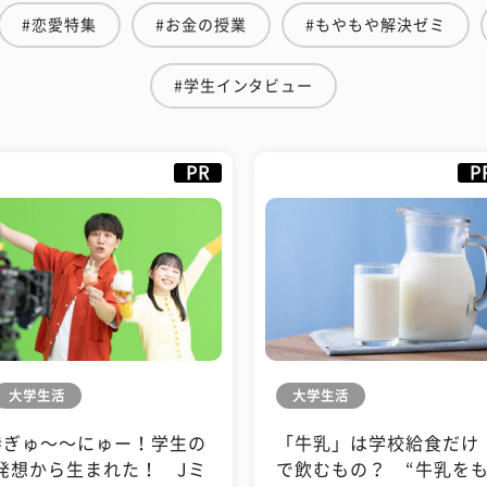
#恋愛特集
#お金の授業
#もやもや解決ゼミ
#学生インタビュー
PR
P
大学生活
大学生活
#ぎゅ〜〜にゅー！学生の
「牛乳」は学校給食だけ
発想から生まれた！ Jミ
で飲むもの？ “牛乳を