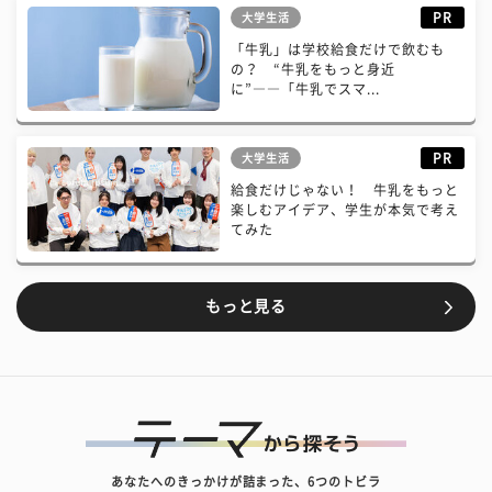
PR
大学生活
「牛乳」は学校給食だけで飲むも
の？ “牛乳をもっと身近
に”――「牛乳でスマ...
PR
大学生活
給食だけじゃない！ 牛乳をもっと
楽しむアイデア、学生が本気で考え
てみた
もっと見る
あなたへのきっかけが詰まった、6つのトビラ