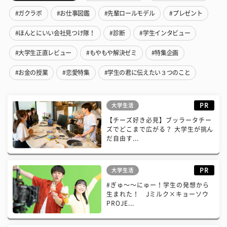
#ガクラボ
#お仕事図鑑
#先輩ロールモデル
#プレゼント
#ほんとにいい会社見つけ隊！
#診断
#学生インタビュー
#大学生正直レビュー
#もやもや解決ゼミ
#特集企画
#お金の授業
#恋愛特集
#学生の君に伝えたい３つのこと
PR
大学生活
【チーズ好き必見】ブッラータチー
ズでどこまで広がる？ 大学生が挑ん
だ自由す...
PR
大学生活
#ぎゅ〜〜にゅー！学生の発想から
生まれた！ Jミルク×キョーソウ
PROJE...