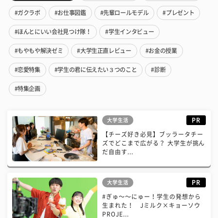
#ガクラボ
#お仕事図鑑
#先輩ロールモデル
#プレゼント
#ほんとにいい会社見つけ隊！
#学生インタビュー
#もやもや解決ゼミ
#大学生正直レビュー
#お金の授業
#恋愛特集
#学生の君に伝えたい３つのこと
#診断
#特集企画
PR
大学生活
【チーズ好き必見】ブッラータチー
ズでどこまで広がる？ 大学生が挑ん
だ自由す...
PR
大学生活
#ぎゅ〜〜にゅー！学生の発想から
生まれた！ Jミルク×キョーソウ
PROJE...