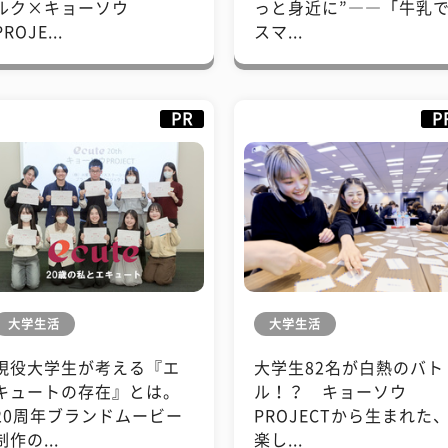
ルク×キョーソウ
っと身近に”――「牛乳
PROJE...
スマ...
PR
P
大学生活
大学生活
現役大学生が考える『エ
大学生82名が白熱のバト
キュートの存在』とは。
ル！？ キョーソウ
20周年ブランドムービー
PROJECTから生まれた
制作の...
楽し...