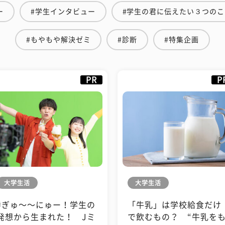
ー
#学生インタビュー
#学生の君に伝えたい３つのこ
#もやもや解決ゼミ
#診断
#特集企画
PR
P
大学生活
大学生活
#ぎゅ〜〜にゅー！学生の
「牛乳」は学校給食だけ
発想から生まれた！ Jミ
で飲むもの？ “牛乳を