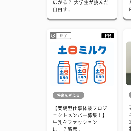
広がる？ 大学生が挑んだ
自由す...
PR
終了
将来を考える
【実践型仕事体験プロジ
ェクトメンバー募集！】
牛乳をファッション
に！？酪農...