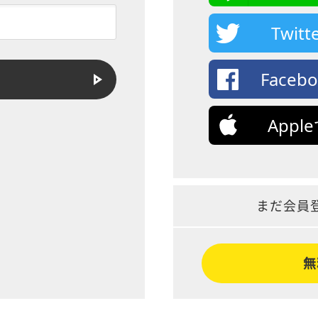
Twi
Face
App
まだ会員
無