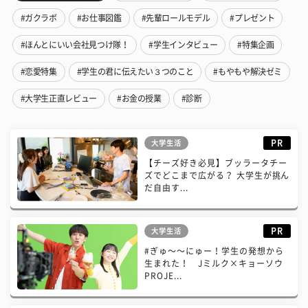
#ガクラボ
#お仕事図鑑
#先輩ロールモデル
#プレゼント
#ほんとにいい会社見つけ隊！
#学生インタビュー
#特集企画
#恋愛特集
#学生の君に伝えたい３つのこと
#もやもや解決ゼミ
#大学生正直レビュー
#お金の授業
#診断
PR
大学生活
【チーズ好き必見】ブッラータチー
ズでどこまで広がる？ 大学生が挑ん
だ自由す...
PR
大学生活
#ぎゅ〜〜にゅー！学生の発想から
生まれた！ Jミルク×キョーソウ
PROJE...