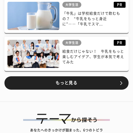
PR
大学生活
「牛乳」は学校給食だけで飲むも
の？ “牛乳をもっと身近
に”――「牛乳でスマ...
PR
大学生活
給食だけじゃない！ 牛乳をもっと
楽しむアイデア、学生が本気で考え
てみた
もっと見る
あなたへのきっかけが詰まった、6つのトビラ