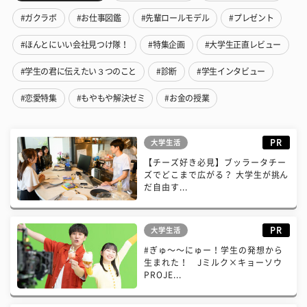
#ガクラボ
#お仕事図鑑
#先輩ロールモデル
#プレゼント
#ほんとにいい会社見つけ隊！
#特集企画
#大学生正直レビュー
#学生の君に伝えたい３つのこと
#診断
#学生インタビュー
#恋愛特集
#もやもや解決ゼミ
#お金の授業
PR
大学生活
【チーズ好き必見】ブッラータチー
ズでどこまで広がる？ 大学生が挑ん
だ自由す...
PR
大学生活
#ぎゅ〜〜にゅー！学生の発想から
生まれた！ Jミルク×キョーソウ
PROJE...