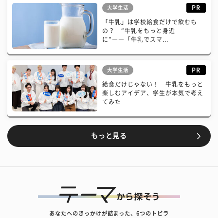
PR
大学生活
「牛乳」は学校給食だけで飲むも
の？ “牛乳をもっと身近
に”――「牛乳でスマ...
PR
大学生活
給食だけじゃない！ 牛乳をもっと
楽しむアイデア、学生が本気で考え
てみた
もっと見る
あなたへのきっかけが詰まった、6つのトビラ