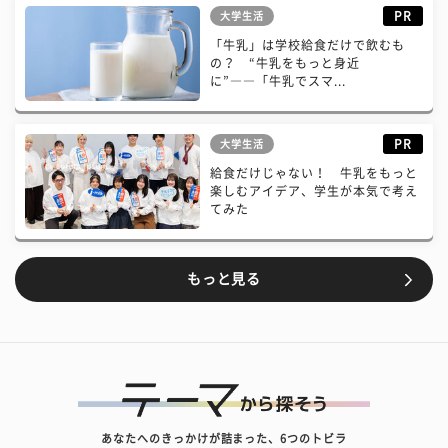
PR
大学生活
「牛乳」は学校給食だけで飲むも
の？ “牛乳をもっと身近
に”――「牛乳でスマ...
PR
大学生活
給食だけじゃない！ 牛乳をもっと
楽しむアイデア、学生が本気で考え
てみた
もっと見る
あなたへのきっかけが詰まった、6つのトビラ