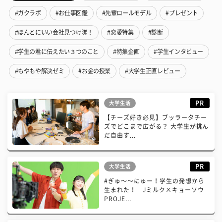
#ガクラボ
#お仕事図鑑
#先輩ロールモデル
#プレゼント
#ほんとにいい会社見つけ隊！
#恋愛特集
#診断
#学生の君に伝えたい３つのこと
#特集企画
#学生インタビュー
#もやもや解決ゼミ
#お金の授業
#大学生正直レビュー
PR
大学生活
【チーズ好き必見】ブッラータチー
ズでどこまで広がる？ 大学生が挑ん
だ自由す...
PR
大学生活
#ぎゅ〜〜にゅー！学生の発想から
生まれた！ Jミルク×キョーソウ
PROJE...