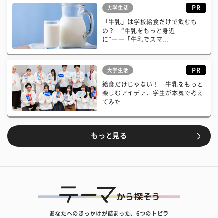
PR
大学生活
「牛乳」は学校給食だけで飲むも
の？ “牛乳をもっと身近
に”――「牛乳でスマ...
PR
大学生活
給食だけじゃない！ 牛乳をもっと
楽しむアイデア、学生が本気で考え
てみた
もっと見る
あなたへのきっかけが詰まった、6つのトビラ