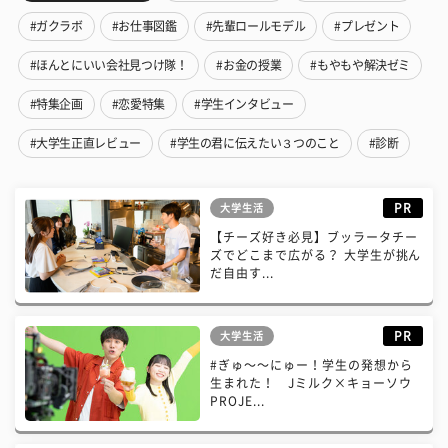
#ガクラボ
#お仕事図鑑
#先輩ロールモデル
#プレゼント
#ほんとにいい会社見つけ隊！
#お金の授業
#もやもや解決ゼミ
#特集企画
#恋愛特集
#学生インタビュー
#大学生正直レビュー
#学生の君に伝えたい３つのこと
#診断
PR
大学生活
【チーズ好き必見】ブッラータチー
ズでどこまで広がる？ 大学生が挑ん
だ自由す...
PR
大学生活
#ぎゅ〜〜にゅー！学生の発想から
生まれた！ Jミルク×キョーソウ
PROJE...