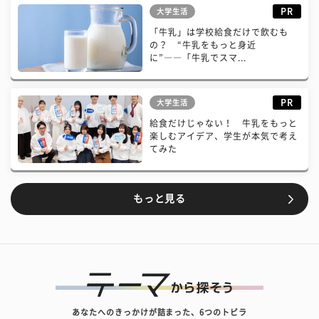
PR
大学生活
「牛乳」は学校給食だけで飲むも
の？ “牛乳をもっと身近
に”――「牛乳でスマ...
PR
大学生活
給食だけじゃない！ 牛乳をもっと
楽しむアイデア、学生が本気で考え
てみた
もっと見る
あなたへのきっかけが詰まった、6つのトビラ