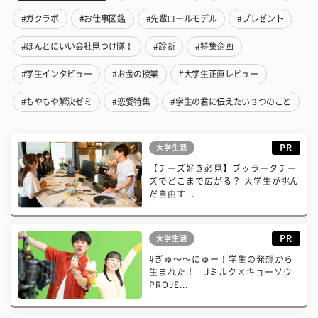
#ガクラボ
#お仕事図鑑
#先輩ロールモデル
#プレゼント
#ほんとにいい会社見つけ隊！
#診断
#特集企画
#学生インタビュー
#お金の授業
#大学生正直レビュー
#もやもや解決ゼミ
#恋愛特集
#学生の君に伝えたい３つのこと
PR
大学生活
【チーズ好き必見】ブッラータチー
ズでどこまで広がる？ 大学生が挑ん
だ自由す...
PR
大学生活
#ぎゅ〜〜にゅー！学生の発想から
生まれた！ Jミルク×キョーソウ
PROJE...