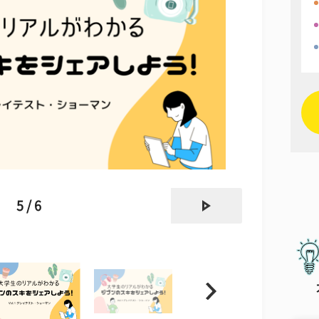
next
5 / 6