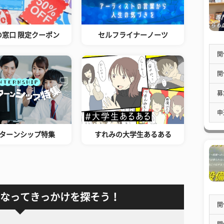
の窓口 限定クーポン
セルフライナーノーツ
開
開
募
申
ターンシップ特集
すれみの大学生あるある
なってきっかけを探そう！
開
開