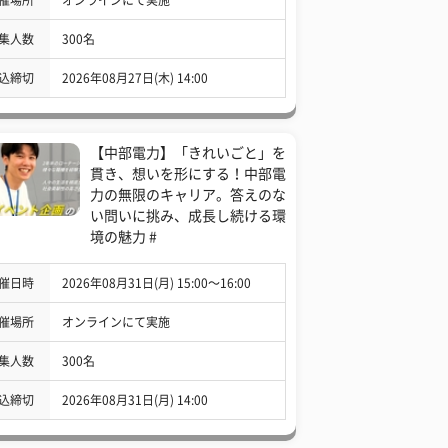
集人数
300名
込締切
2026年08月27日(木) 14:00
【中部電力】「きれいごと」を
貫き、想いを形にする！中部電
力の無限のキャリア。答えのな
い問いに挑み、成長し続ける環
境の魅力 #
催日時
2026年08月31日(月) 15:00〜16:00
催場所
オンラインにて実施
集人数
300名
込締切
2026年08月31日(月) 14:00