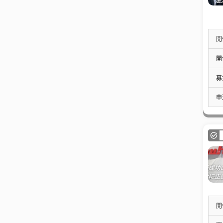
開
開
募
申
開