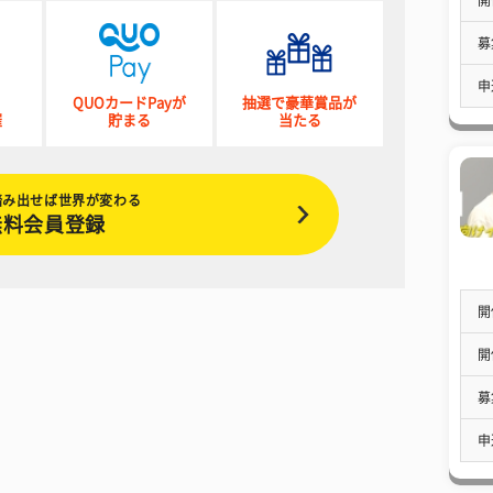
募
申
QUOカードPayが
抽選で豪華賞品が
催
貯まる
当たる
踏み出せば世界が変わる
無料会員登録
開
開
募
申