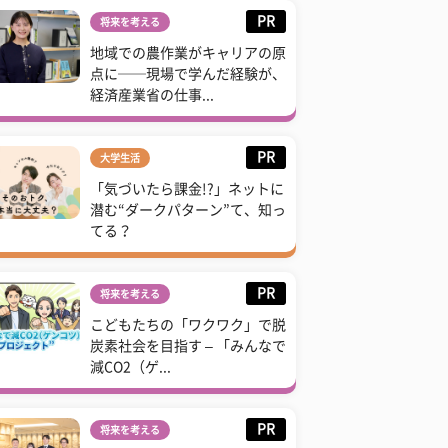
PR
将来を考える
地域での農作業がキャリアの原
点に──現場で学んだ経験が、
経済産業省の仕事...
PR
大学生活
「気づいたら課金!?」ネットに
潜む“ダークパターン”て、知っ
てる？
PR
将来を考える
こどもたちの「ワクワク」で脱
炭素社会を目指す – 「みんなで
減CO2（ゲ...
PR
将来を考える