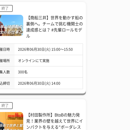
終了
【商船三井】世界を動かす船の
裏側へ。チームで挑む機関士の
達成感とは？ #先輩ロールモデ
ル
催日時
2026年06月30日(火) 15:00〜15:50
催場所
オンラインにて実施
集人数
300名
込締切
2026年06月30日(火) 14:00
終了
【村田製作所】BtoBの魅力発
見！業界の壁を越えて世界にイ
ンパクトを与える“ボーダレス