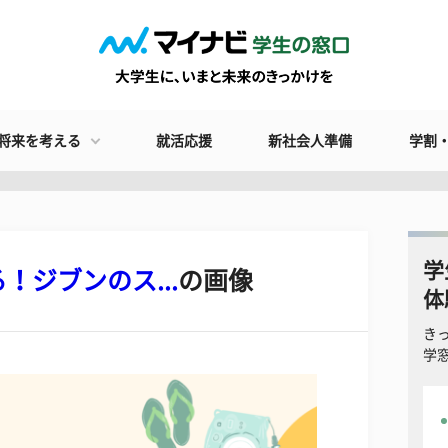
将来を考える
就活応援
新社会人準備
学割
学
ジブンのス...
の画像
体
き
学