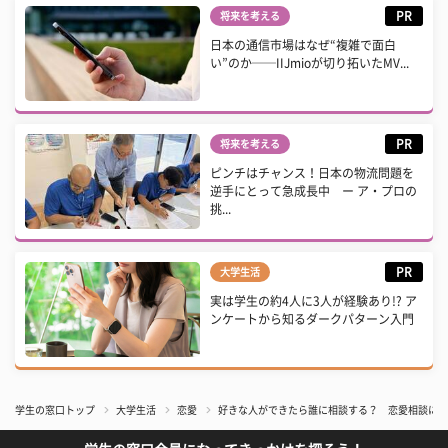
PR
将来を考える
日本の通信市場はなぜ“複雑で面白
い”のか──IIJmioが切り拓いたMV...
PR
将来を考える
ピンチはチャンス！日本の物流問題を
逆手にとって急成長中 ー ア・プロの
挑...
PR
大学生活
実は学生の約4人に3人が経験あり!? ア
ンケートから知るダークパターン入門
学生の窓口トップ
大学生活
恋愛
好きな人ができたら誰に相談する？ 恋愛相談にオ