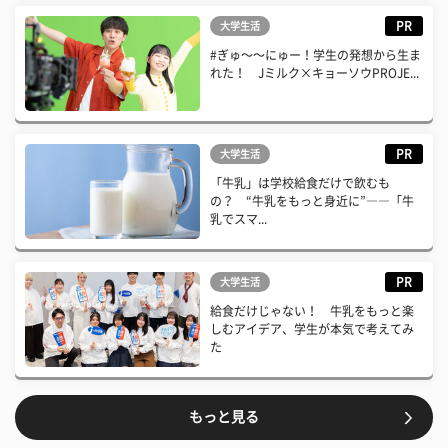
PR
大学生活
#ぎゅ〜〜にゅー！学生の発想から生ま
れた！ Jミルク×キョーソウPROJE...
PR
大学生活
「牛乳」は学校給食だけで飲むも
の？ “牛乳をもっと身近に”――「牛
乳でスマ...
PR
大学生活
給食だけじゃない！ 牛乳をもっと楽
しむアイデア、学生が本気で考えてみ
た
もっと見る