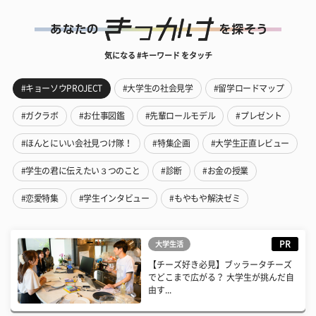
気になる #キーワード をタッチ
#キョーソウPROJECT
#大学生の社会見学
#留学ロードマップ
#ガクラボ
#お仕事図鑑
#先輩ロールモデル
#プレゼント
#ほんとにいい会社見つけ隊！
#特集企画
#大学生正直レビュー
#学生の君に伝えたい３つのこと
#診断
#お金の授業
#恋愛特集
#学生インタビュー
#もやもや解決ゼミ
PR
大学生活
【チーズ好き必見】ブッラータチーズ
でどこまで広がる？ 大学生が挑んだ自
由す...