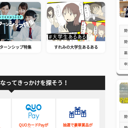
開
開
ターンシップ特集
すれみの大学生あるある
募
申
なってきっかけを探そう！
開
QUOカードPayが
抽選で豪華賞品が
開