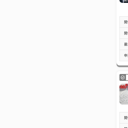
開
開
募
申
開