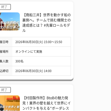
終了
【商船三井】世界を動かす船の
裏側へ。チームで挑む機関士の
達成感とは？ #先輩ロールモデ
ル
催日時
2026年06月30日(火) 15:00〜15:50
催場所
オンラインにて実施
集人数
300名
込締切
2026年06月30日(火) 14:00
終了
【村田製作所】BtoBの魅力発
見！業界の壁を越えて世界にイ
ンパクトを与える“ボーダレス