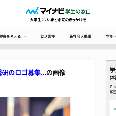
将来を考える
就活応援
新社会人準備
学割
学
のロゴ募集...
の画像
体
き
学