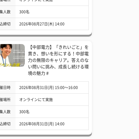
集人数
300名
込締切
2026年08月27日(木) 14:00
【中部電力】「きれいごと」を
貫き、想いを形にする！中部電
力の無限のキャリア。答えのな
い問いに挑み、成長し続ける環
境の魅力 #
催日時
2026年08月31日(月) 15:00〜16:00
催場所
オンラインにて実施
集人数
300名
込締切
2026年08月31日(月) 14:00