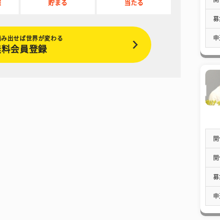
催
貯まる
当たる
募
申
踏み出せば世界が変わる
無料会員登録
開
開
募
申