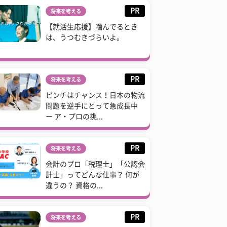
PR
将来を考える
【就活生応援】噛んでるとき
は、うつむきづらいよ。
PR
将来を考える
ピンチはチャンス！日本の物流
問題を逆手にとって急成長中
ー ア・プロの挑...
PR
将来を考える
会計のプロ「税理士」「公認会
計士」ってどんな仕事？ 何が
違うの？ 資格の...
PR
将来を考える