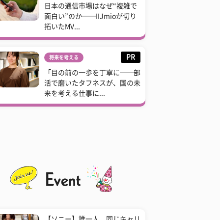
日本の通信市場はなぜ“複雑で
面白い”のか──IIJmioが切り
拓いたMV...
PR
将来を考える
「目の前の一歩を丁寧に──部
活で磨いたタフネスが、国の未
来を考える仕事に...
【ソニー】誰一人、同じキャリ