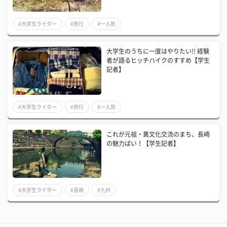
#大学生ライター
#旅行
#一人旅
大学生のうちに一度はやりたい!! 経験
者が語るヒッチハイクのすすめ【学生
記者】
#大学生ライター
#旅行
#一人旅
これが元祖・異文化交流のまち、長崎
の魅力ばい！【学生記者】
#大学生ライター
#長崎
#九州