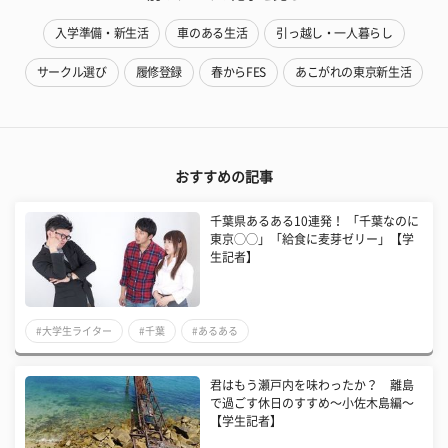
入学準備・新生活
車のある生活
引っ越し・一人暮らし
サークル選び
履修登録
春からFES
あこがれの東京新生活
おすすめの記事
千葉県あるある10連発！ 「千葉なのに
東京◯◯」「給食に麦芽ゼリー」【学
生記者】
#大学生ライター
#千葉
#あるある
君はもう瀬戸内を味わったか？ 離島
で過ごす休日のすすめ〜小佐木島編〜
【学生記者】