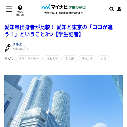
学生の
窓口とは
愛知県出身者が比較！ 愛知と東京の「ココが違
う！」ということ3つ【学生記者】
ユキエ
2016/07/01
タグ：
大学生ライター
法政大学
名古屋
地方ネタ
方言