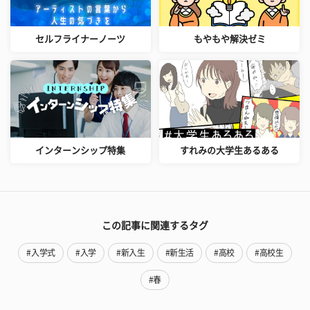
セルフライナーノーツ
もやもや解決ゼミ
インターンシップ特集
すれみの大学生あるある
この記事に関連するタグ
#入学式
#入学
#新入生
#新生活
#高校
#高校生
#春