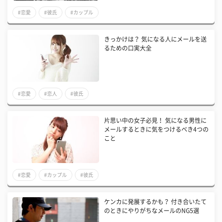
#恋愛
#彼氏
#カップル
きっかけは？ 気になる人にメールを送
るための口実大全
#恋愛
#恋人
#彼氏
片思い中の女子必見！ 気になる男性に
メールするときに気をつけるべき4つの
こと
#恋愛
#カップル
#彼氏
ケンカに発展するかも？ 付き合いたて
のときにやりがちなメールのNG5選