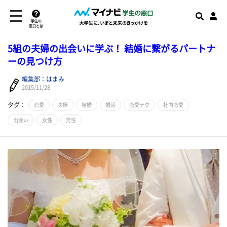
学生の
窓口とは
5組の夫婦の出会いに学ぶ！ 結婚に繋がるパートナ
ーの見つけ方
編集部：はまみ
2015/11/28
タグ：
恋愛
夫婦
結婚
婚活
恋愛テク
社内恋愛
出会い
女性
男性