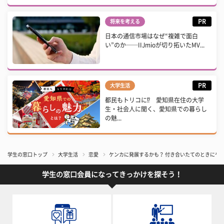
PR
将来を考える
日本の通信市場はなぜ“複雑で面白
い”のか──IIJmioが切り拓いたMV...
PR
大学生活
都民もトリコに⁉ 愛知県在住の大学
生・社会人に聞く、愛知県での暮らし
の魅...
学生の窓口トップ
大学生活
恋愛
ケンカに発展するかも？ 付き合いたてのときにやり
学生の窓口会員になってきっかけを探そう！