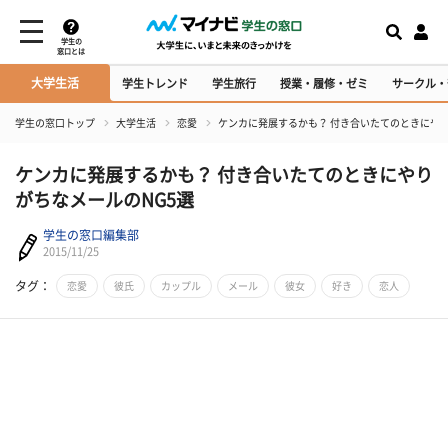
学生の
窓口とは
大学生活
学生トレンド
学生旅行
授業・履修・ゼミ
サークル・
学生の窓口トップ
大学生活
恋愛
ケンカに発展するかも？ 付き合いたてのときにやり
ケンカに発展するかも？ 付き合いたてのときにやり
がちなメールのNG5選
学生の窓口編集部
2015/11/25
タグ：
恋愛
彼氏
カップル
メール
彼女
好き
恋人