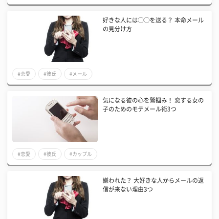
好きな人には◯◯を送る？ 本命メール
の見分け方
#恋愛
#彼氏
#メール
気になる彼の心を鷲掴み！ 恋する女の
子のためのモテメール術3つ
#恋愛
#彼氏
#カップル
嫌われた？ 大好きな人からメールの返
信が来ない理由3つ