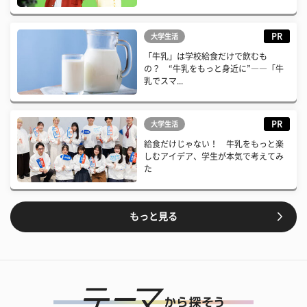
PR
大学生活
「牛乳」は学校給食だけで飲むも
の？ “牛乳をもっと身近に”――「牛
乳でスマ...
PR
大学生活
給食だけじゃない！ 牛乳をもっと楽
しむアイデア、学生が本気で考えてみ
た
もっと見る