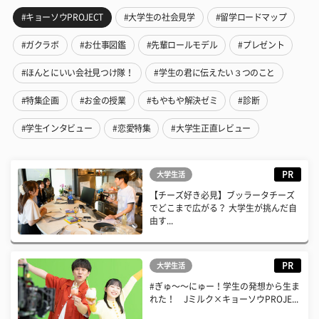
#キョーソウPROJECT
#大学生の社会見学
#留学ロードマップ
#ガクラボ
#お仕事図鑑
#先輩ロールモデル
#プレゼント
#ほんとにいい会社見つけ隊！
#学生の君に伝えたい３つのこと
#特集企画
#お金の授業
#もやもや解決ゼミ
#診断
#学生インタビュー
#恋愛特集
#大学生正直レビュー
PR
大学生活
【チーズ好き必見】ブッラータチーズ
でどこまで広がる？ 大学生が挑んだ自
由す...
PR
大学生活
#ぎゅ〜〜にゅー！学生の発想から生ま
れた！ Jミルク×キョーソウPROJE...