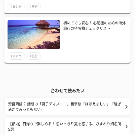
#まとめ
#旅行
​初めてでも安心！ 心配症のための海外
旅行の持ち物チェックリスト
#まとめ
#旅行
合わせて読みたい
賛否両論？ 話題の「男子ディズニー」目撃談「ほほえましい」「騒ぎ
過ぎてみっともない」
【都内】日帰りで楽しめる！ 思いっきり夏を感じる、ひまわり畑名所
5選