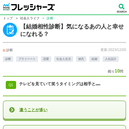
トップ
>
社会人ライフ
>
診断
【結婚相性診断】気になるあの人と幸せ
になれる？
更新:2023/12/20
診断
診断
プライベート
恋愛
社会人生活
彼氏
結婚
人生設計
10
残り
問
テレビを見ていて笑うタイミングは相手と……
Q1
違うことが多い