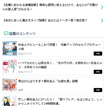
【先輩に好かれる後輩診断】簡単な質問に答えるだけで、あなたの“可愛が
られ新人度”がわかる！
【自分に合った働き方タイプ診断】あなたはリーダー型？独立型？
話題のコンテンツ
社会人デビューもこれで完璧！ 印象アップのセルフプロデュー
ス術
社会人ライフ
PR
いつでもわたしは前を向く。「女の子の日」を前向きに♪社会人エ
リ・大学生リカの物語
社会人ライフ
PR
実はがんばりすぎ？新社会人『お疲れ度』診断
診断
PR
忙しい新社会人にぴったり！ 「朝リフレア」をはじめよう。しっ
かりニオイケアして24時間快適。