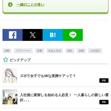
一緒のことが多い
診断
プライベート
恋愛
社会人生活
彼氏
結婚
人生設計
ピックアップ
ズボラ女子でもOKな美脚ケアって？
PR
入社後に家探しを始める人必見！ 一人暮らしの新しい選
択...
PR