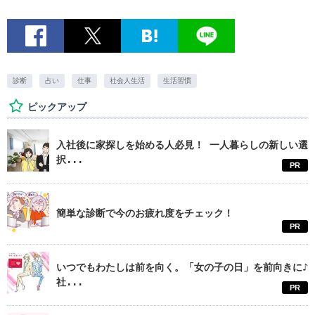
診断
占い
仕事
社会人生活
生活習慣
ピックアップ
入社後に家探しを始める人必見！ 一人暮らしの新しい選
択...
PR
簡単な診断で今のお疲れ度をチェック！
PR
いつでもわたしは前を向く。「女の子の日」を前向きに♪
社...
PR