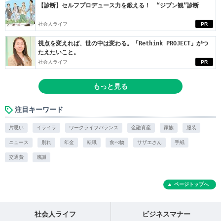
【診断】セルフプロデュース力を鍛える！ “ジブン観”診断
社会人ライフ
PR
視点を変えれば、世の中は変わる。「Rethink PROJECT」がつ
たえたいこと。
社会人ライフ
PR
もっと見る
注目キーワード
片思い
イライラ
ワークライフバランス
金融資産
家族
服装
ニュース
別れ
年金
転職
食べ物
サザエさん
手紙
交通費
感謝
ページトップへ
社会人ライフ
ビジネスマナー