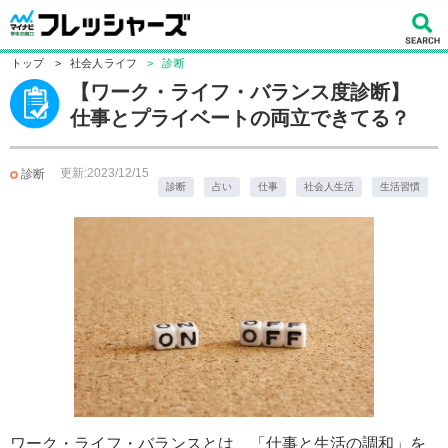
トップ
>
社会人ライフ
>
診断
【ワーク・ライフ・バランス度診断】
仕事とプライベートの両立できてる？
更新:2023/12/15
診断
診断
占い
仕事
社会人生活
生活習慣
ワーク・ライフ・バランスとは、「仕事と生活の調和」を