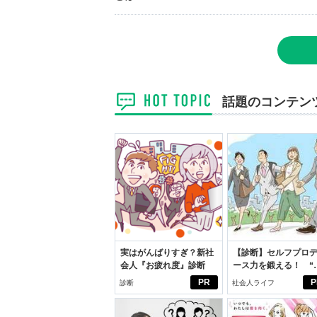
話題のコンテン
実はがんばりすぎ？新社
【診断】セルフプロ
会人『お疲れ度』診断
ース力を鍛える！ “
ブン観”診断
PR
P
診断
社会人ライフ