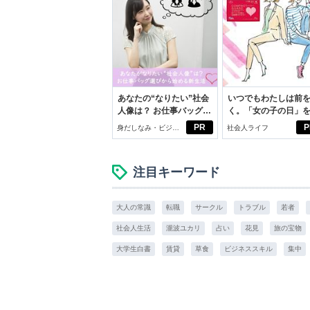
あなたの“なりたい”社会
いつでもわたしは前
人像は？ お仕事バッグ選
く。「女の子の日」
びから始める新生活
向きに♪社会人エリ・
PR
P
身だしなみ・ビジネ
社会人ライフ
学生リカの物語
スアイテム
注目キーワード
大人の常識
転職
サークル
トラブル
若者
社会人生活
瀧波ユカリ
占い
花見
旅の宝物
大学生白書
賃貸
草食
ビジネススキル
集中