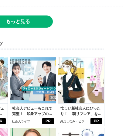
もっと見る
ツ
デュ
社会人デビューもこれで
忙しい新社会人にぴった
ジ
完璧！ 印象アップのセ
り！ 「朝リフレア」をは
ルフプロデュース術
じめよう。しっかりニオ
R
PR
PR
社会人ライフ
身だしなみ・ビジネ
イケアして24時間快適。
スアイテム