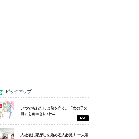
ピックアップ
いつでもわたしは前を向く。「女の子の
日」を前向きに♪社...
PR
入社後に家探しを始める人必見！ 一人暮