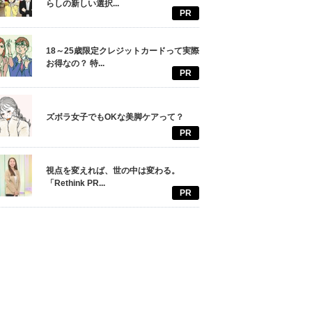
らしの新しい選択...
PR
18～25歳限定クレジットカードって実際
お得なの？ 特...
PR
ズボラ女子でもOKな美脚ケアって？
PR
視点を変えれば、世の中は変わる。
「Rethink PR...
PR