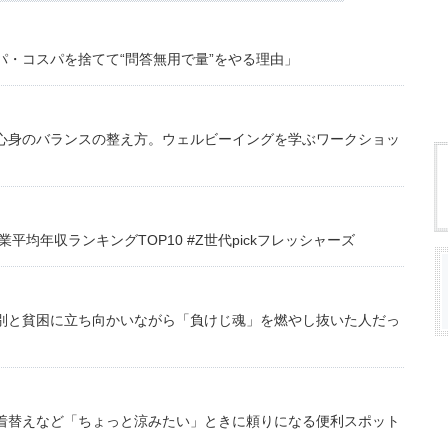
・コスパを捨てて“問答無用で量”をやる理由」
心身のバランスの整え方。ウェルビーイングを学ぶワークショッ
均年収ランキングTOP10 #Z世代pickフレッシャーズ
別と貧困に立ち向かいながら「負けじ魂」を燃やし抜いた人だっ
着替えなど「ちょっと涼みたい」ときに頼りになる便利スポット