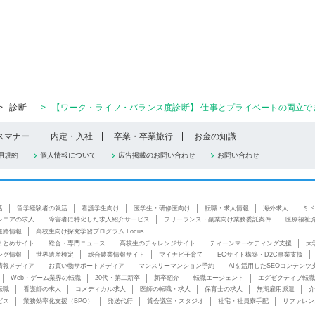
>
診断
>
【ワーク・ライフ・バランス度診断】 仕事とプライベートの両立で
スマナー
内定・入社
卒業・卒業旅行
お金の知識
用規約
個人情報について
広告掲載のお問い合わせ
お問い合わせ
活
留学経験者の就活
看護学生向け
医学生・研修医向け
転職・求人情報
海外求人
ミド
シニアの求人
障害者に特化した求人紹介サービス
フリーランス・副業向け業務委託案件
医療福祉
進路情報
高校生向け探究学習プログラム Locus
まとめサイト
総合・専門ニュース
高校生のチャレンジサイト
ティーンマーケティング支援
大
ング情報
世界遺産検定
総合農業情報サイト
マイナビ子育て
ECサイト構築・D2C事業支援
情報メディア
お買い物サポートメディア
マンスリーマンション予約
AIを活用したSEOコンテンツ
Web・ゲーム業界の転職
20代・第二新卒
新卒紹介
転職エージェント
エグゼクティブ転職
転職
看護師の求人
コメディカル求人
医師の転職・求人
保育士の求人
無期雇用派遣
介
ビス
業務効率化支援（BPO）
発送代行
貸会議室・スタジオ
社宅・社員寮手配
リファレン