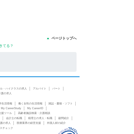
ページトップへ
きてる？
ル・ハイクラスの求人
アルバイト
パート
介護の求人
学生活情報
働く女性の生活情報
雑誌・書籍・ソフト
My CareerStudy
My CareerID
支援ツール
高齢者施設検索・介護相談
会計士の転職
税理士の求人・転職
顧問紹介
護の求人
医療業界の経営支援
外国人材の紹介
スチェック