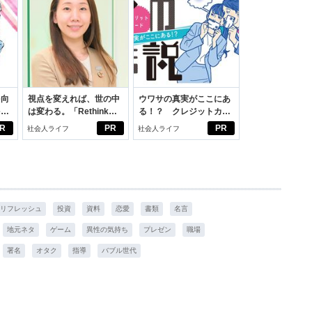
を向
視点を変えれば、世の中
ウワサの真実がここにあ
を前
は変わる。「Rethink
る！？ クレジットカー
大
PROJECT」がつたえた
ドの都市伝説
R
PR
PR
社会人ライフ
社会人ライフ
いこと。
リフレッシュ
投資
資料
恋愛
書類
名言
地元ネタ
ゲーム
異性の気持ち
プレゼン
職場
署名
オタク
指導
バブル世代