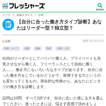
トップ
>
社会人ライフ
>
診断
【自分に合った働き方タイプ診断】あな
たはリーダー型？独立型？
更新:2023/12/15
診断
性格・タイプ
診断
職場
同僚
先輩・上司
社内のリーダーとしてバリバリ働く人、プライベートも充
実させながら働く人、フリーランスとして自由に働く
人......。働き方にもいろいろなタイプがあります。自分に合
った働き方をしているかどうかで、発揮できる力というの
も変わってくるもの。潜在的な性格から、あなたにピッタ
リの働き方を診断します。
設問は10問、すべて2択です。自分に近いと感じる方を選ん
でください。迷ったときには、悩まず直感で決めましょ