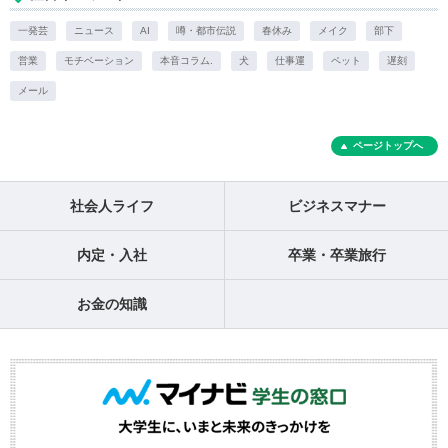
一発芸
ニュース
AI
噂・都市伝説
春休み
メイク
部下
営業
モチベーション
本音コラム.
犬
仕事運
ペット
遅刻
メール
ページトップへ
社会人ライフ
ビジネスマナー
内定・入社
卒業・卒業旅行
お金の知識