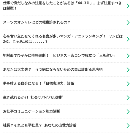
仕事で身だしなみの注意をしたことがあるは「44.3％」。まず注意すべき
は髪型！
スーツのオシャレはどの程度許されるの？
心を奮い立たせてくれる名言が多いマンガ・アニメランキング！ ワンピは
2位、じゃあ1位は......？
初対面でひそかに性格診断！ ビジネス・合コンで役立つ「人相占い」
あなたは大丈夫？ うつ病にならないための自己診断＆思考術
夢を叶える自分になる！「目標実現力」診断
生き残れるか?! 社会サバイバル診断
お仕事コミュニケーション能力診断
社長？それとも平社員？ あなたの出世力診断