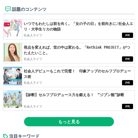
話題のコンテンツ
いつでもわたしは前を向く。「女の子の日」を前向きに♪社会人エ
リ・大学生リカの物語
社会人ライフ
PR
視点を変えれば、世の中は変わる。「Rethink PROJECT」がつ
たえたいこと。
社会人ライフ
PR
社会人デビューもこれで完璧！ 印象アップのセルフプロデュー
ス術
社会人ライフ
PR
【診断】セルフプロデュース力を鍛える！ “ジブン観”診断
社会人ライフ
PR
もっと見る
注目キーワード