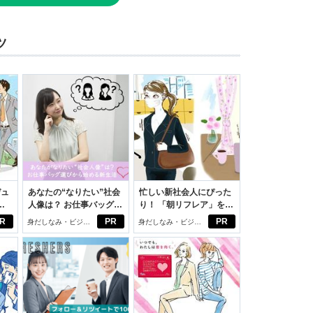
ツ
デュ
あなたの“なりたい”社会
忙しい新社会人にぴった
ジ
人像は？ お仕事バッグ選
り！ 「朝リフレア」をは
びから始める新生活
じめよう。しっかりニオ
R
PR
PR
身だしなみ・ビジネ
身だしなみ・ビジネ
イケアして24時間快適。
スアイテム
スアイテム