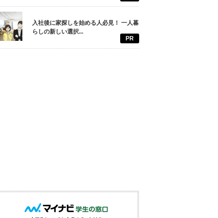
入社後に家探しを始める人必見！ 一人暮
らしの新しい選択...
PR