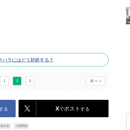
クハラにはどう対処する？
次へ
1
2
3
X
ポスト
する
で
する
飲み会
人間関係