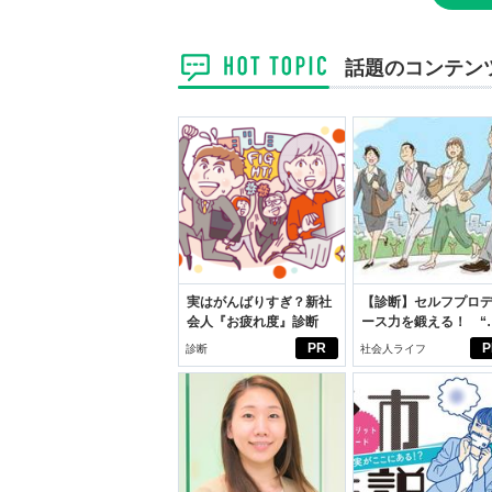
話題のコンテン
実はがんばりすぎ？新社
【診断】セルフプロ
会人『お疲れ度』診断
ース力を鍛える！ “
ブン観”診断
PR
P
診断
社会人ライフ