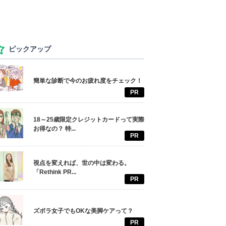
ピックアップ
簡単な診断で今のお疲れ度をチェック！
PR
18～25歳限定クレジットカードって実際
お得なの？ 特...
PR
視点を変えれば、世の中は変わる。
「Rethink PR...
PR
ズボラ女子でもOKな美脚ケアって？
PR