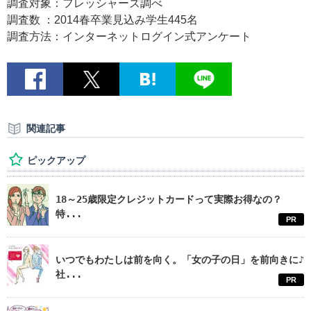
調査対象：フレッシャーズ調べ
調査数 ：2014春卒業見込み学生445名
調査方法：インターネットログイン式アンケート
関連記事
ピックアップ
18～25歳限定クレジットカードって実際お得なの？
特...
PR
いつでもわたしは前を向く。「女の子の日」を前向きに♪
社...
PR