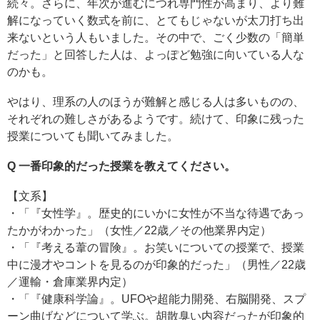
続々。さらに、年次が進むにつれ専門性が高まり、より難
解になっていく数式を前に、とてもじゃないが太刀打ち出
来ないという人もいました。その中で、ごく少数の「簡単
だった」と回答した人は、よっぽど勉強に向いている人な
のかも。
やはり、理系の人のほうが難解と感じる人は多いものの、
それぞれの難しさがあるようです。続けて、印象に残った
授業についても聞いてみました。
Q 一番印象的だった授業を教えてください。
【文系】
・「『女性学』。歴史的にいかに女性が不当な待遇であっ
たかがわかった」（女性／22歳／その他業界内定）
・「『考える葦の冒険』。お笑いについての授業で、授業
中に漫才やコントを見るのが印象的だった」（男性／22歳
／運輸・倉庫業界内定）
・「『健康科学論』。UFOや超能力開発、右脳開発、スプ
ーン曲げなどについて学ぶ。胡散臭い内容だったが印象的