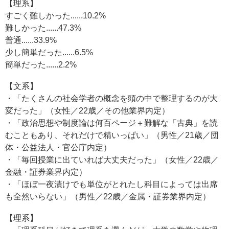
【理系】
すごく難しかった......10.2%
難しかった......47.3%
普通......33.9%
少し簡単だった......6.5%
簡単だった......2.2%
【文系】
・「たくさんの社会学者の概念を頭の中で整理するのが大
変だった」（女性／22歳／その他業界内定）
・「政治思想や制度論は何百ページ＋難解な「古典」を読
むこともあり、それだけで精いっぱい」（男性／21歳／団
体・公益法人・官公庁内定）
・「毎回授業に出ていれば大丈夫だった」（女性／22歳／
金融・証券業界内定）
・「ほぼ一夜漬けでも単位がとれたし科目によっては出席
も全然いらない」（男性／22歳／金属・証券業界内定）
【理系】