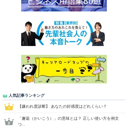
人気記事ランキング
【嫌われ度診断】 あなたの好感度はどれくらい？
「邂逅（かいこう）」の意味とは？ 正しい使い方を例文
つ...