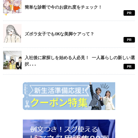
簡単な診断で今のお疲れ度をチェック！
PR
ズボラ女子でもOKな美脚ケアって？
PR
入社後に家探しを始める人必見！ 一人暮らしの新しい選
択...
PR