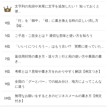
文字列の先頭や末尾に文字を追加したい！ 知っておくと
便...
「行」を「御中」「様」に書き換える時の正しい消し方
4位
【縦...
5位
ご子息・ご息女とは？ 適切な意味と使い方を知ろう
6位
「いいくにつくろう～」はもう古い!? 実際に使っていた...
返信用封筒の書き方・送り方｜行と宛の使い方や裏面の書
7位
き...
8位
考察とは？意味や書き方をわかりやすく解説【例文つき】
全国の「グーとパー」での組み分け、地方によってこんな
9位
に違う
無理なお願いをするときのビジネスメールの書き方【例文
10位
付き】