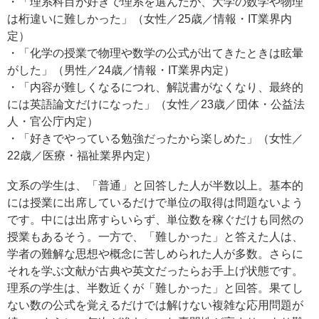
・「理系科目が好きで理系を選んだが、大学の数学や物理
は桁違いに難しかった」（女性／25歳／情報・IT業界内
定）
・「化学の授業で物理や数学の公式が出てきたときは眩暈
がした」（男性／24歳／情報・IT業界内定）
・「内容が難しくなるにつれ、解説書がなくなり、最終的
には英語論文だけになった」（女性／23歳／団体・公益法
人・官公庁内定）
・「好きでやっている勉強だったから楽しめた」（女性／
22歳／医療・福祉業界内定）
文系の学生は、「普通」と回答した人が半数以上。基本的
には授業に出席しているだけで単位の取得は問題ないよう
です。中には出席すらいらず、単位数を稼ぐだけも同然の
授業もあるそう。一方で、「難しかった」と答えた人は、
学者の難解な思想や概念に苦しめられた人が多数。さらに
それを学ぶ文献が古典や英文だったらお手上げ状態です。
理系の学生は、半数近くが「難しかった」と回答。果てし
ない数の公式を覚えるだけでは解けない複雑な応用問題が