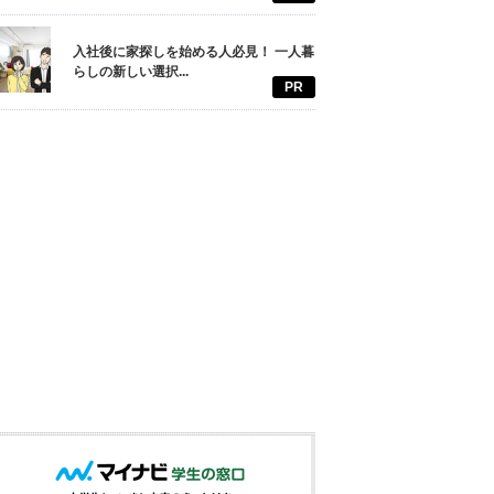
入社後に家探しを始める人必見！ 一人暮
らしの新しい選択...
PR