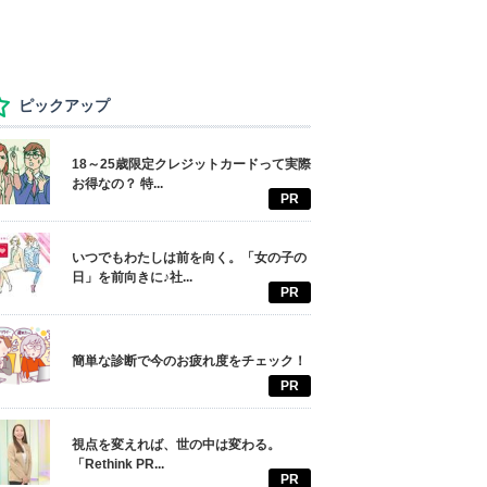
ピックアップ
18～25歳限定クレジットカードって実際
お得なの？ 特...
PR
いつでもわたしは前を向く。「女の子の
日」を前向きに♪社...
PR
簡単な診断で今のお疲れ度をチェック！
PR
視点を変えれば、世の中は変わる。
「Rethink PR...
PR