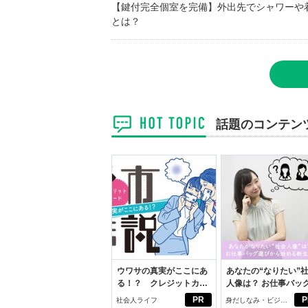
【鍵付完全個室を完備】外出先でシャワーや
とは？
話題のコンテン
ウワサの真実がここにあ
あなたの“なりたい”
る！？ クレジットカー
人像は？ お仕事バッ
ドの都市伝説
びから始める新生活
PR
P
社会人ライフ
身だしなみ・ビジネ