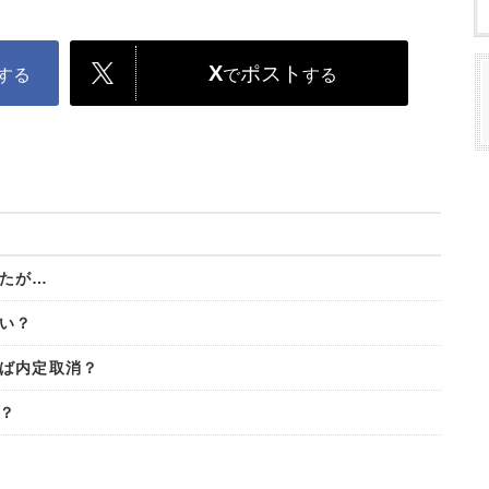
X
ポスト
する
で
する
たが…
い？
ば内定取消？
？