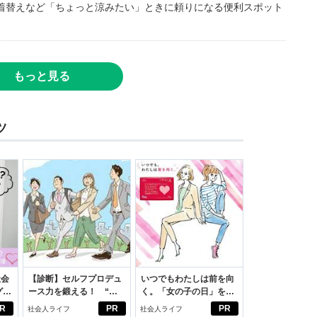
着替えなど「ちょっと涼みたい」ときに頼りになる便利スポット
もっと見る
ツ
社会
【診断】セルフプロデュ
いつでもわたしは前を向
グ選
ース力を鍛える！ “ジ
く。「女の子の日」を前
ブン観”診断
向きに♪社会人エリ・大
R
PR
PR
社会人ライフ
社会人ライフ