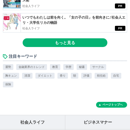
ス術
社会人ライフ
PR
いつでもわたしは前を向く。「女の子の日」を前向きに♪社会人エ
リ・大学生リカの物語
社会人ライフ
PR
もっと見る
注目キーワード
運勢
金融業界のトレンド
教育
学歴
秘書
サークル
胸キュン
清潔
ダイエット
香り
朝
評価
初任給
自宅
保険
ページトップへ
社会人ライフ
ビジネスマナー