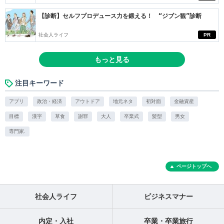
【診断】セルフプロデュース力を鍛える！ “ジブン観”診断
社会人ライフ
PR
もっと見る
注目キーワード
アプリ
政治・経済
アウトドア
地元ネタ
初対面
金融資産
目標
漢字
草食
謝罪
大人
卒業式
髪型
男女
専門家.
ページトップへ
社会人ライフ
ビジネスマナー
内定・入社
卒業・卒業旅行