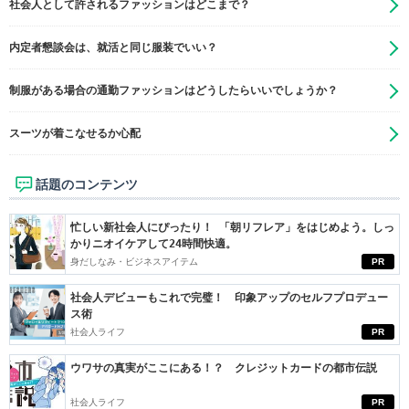
社会人として許されるファッションはどこまで？
内定者懇談会は、就活と同じ服装でいい？
制服がある場合の通勤ファッションはどうしたらいいでしょうか？
スーツが着こなせるか心配
話題のコンテンツ
忙しい新社会人にぴったり！ 「朝リフレア」をはじめよう。しっ
かりニオイケアして24時間快適。
身だしなみ・ビジネスアイテム
PR
社会人デビューもこれで完璧！ 印象アップのセルフプロデュー
ス術
社会人ライフ
PR
ウワサの真実がここにある！？ クレジットカードの都市伝説
社会人ライフ
PR