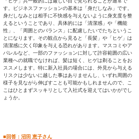
「ヒゲ」共一般的には厳しい目で見られることが通常で
す。ビジネスファッションの基本は「身だしなみ」です。
身だしなみとは相手に不快感を与えないように身支度を整
えるということであり、具体的には「清潔感」や「機能
性」、「周囲とのバランス」に配慮したいでたちというこ
とになります。その観点から見ると「長髪」や「ヒゲ」は
清潔感に欠く印象を与える恐れがあります。マスコミやア
パレルなど、一部のファッションに対して許容範囲の広い
業種への就職でなければ、髪は短く、ヒゲは剃ることをお
ススメします。特に新入社員の場合には、外見から与える
リスクは少ないに越した事はありませんし、いずれ周囲の
様子を見ながら伸ばすことも可能かもしれませんので、こ
こはひとまずスッキリとして入社式を迎えてはいかがでし
ょうか。
■回答：沼田 恵子さん