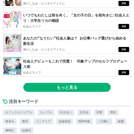
身だしなみ・ビジネスアイテム
PR
いつでもわたしは前を向く。「女の子の日」を前向きに♪社会人エ
リ・大学生リカの物語
社会人ライフ
PR
あなたの“なりたい”社会人像は？ お仕事バッグ選びから始める
新生活
身だしなみ・ビジネスアイテム
PR
社会人デビューもこれで完璧！ 印象アップのセルフプロデュー
ス術
社会人ライフ
PR
もっと見る
注目キーワード
オフィスカジュアル
カップル
付き合い
忘年会
卒業
男性
春休み
爆笑
インテリア
金融資産
精神年齢
二日酔い
秘書
腕時計
結婚式