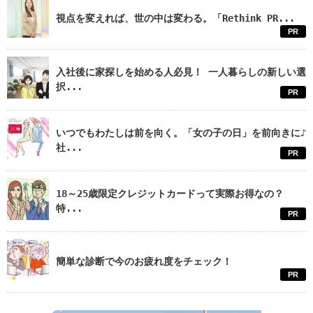
視点を変えれば、世の中は変わる。「Rethink PR...
PR
入社後に家探しを始める人必見！ 一人暮らしの新しい選
択...
PR
いつでもわたしは前を向く。「女の子の日」を前向きに♪
社...
PR
18～25歳限定クレジットカードって実際お得なの？
特...
PR
簡単な診断で今のお疲れ度をチェック！
PR