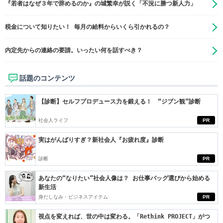
『若者はなぜ３年で辞めるのか』の城繁幸が説く「不況に勝つ新人力」
税金について知りたい！ 毎月の給料からいくら引かれるの？
内定先からの連絡の要請。いったい何を話すべき？
話題のコンテンツ
【診断】セルフプロデュース力を鍛える！ “ジブン観”診断
社会人ライフ
PR
実はがんばりすぎ？新社会人『お疲れ度』診断
診断
PR
あなたの“なりたい”社会人像は？ お仕事バッグ選びから始める
新生活
身だしなみ・ビジネスアイテム
PR
視点を変えれば、世の中は変わる。「Rethink PROJECT」がつ