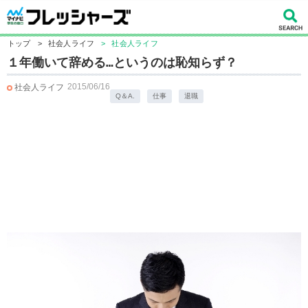
トップ
>
社会人ライフ
>
社会人ライフ
１年働いて辞める…というのは恥知らず？
2015/06/16
社会人ライフ
Q＆A.
仕事
退職