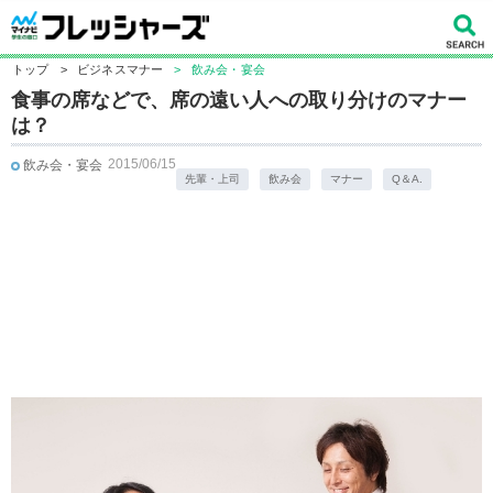
トップ
>
ビジネスマナー
>
飲み会・宴会
食事の席などで、席の遠い人への取り分けのマナー
は？
2015/06/15
飲み会・宴会
先輩・上司
飲み会
マナー
Q＆A.