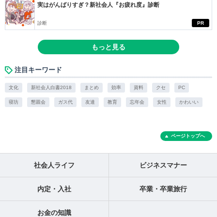
実はがんばりすぎ？新社会人『お疲れ度』診断
診断
PR
もっと見る
注目キーワード
文化
新社会人白書2018
まとめ
効率
資料
クセ
PC
寝坊
懇親会
ガス代
友達
教育
忘年会
女性
かわいい
ページトップへ
社会人ライフ
ビジネスマナー
内定・入社
卒業・卒業旅行
お金の知識