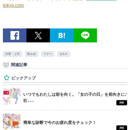
tokyo.com
先輩・上司
飲み会
マナー
Q＆A.
関連記事
ピックアップ
いつでもわたしは前を向く。「女の子の日」を前向きに♪
社...
PR
簡単な診断で今のお疲れ度をチェック！
PR