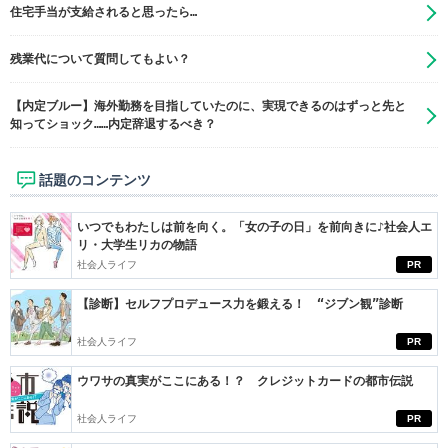
住宅手当が支給されると思ったら…
残業代について質問してもよい？
【内定ブルー】海外勤務を目指していたのに、実現できるのはずっと先と
知ってショック……内定辞退するべき？
話題のコンテンツ
いつでもわたしは前を向く。「女の子の日」を前向きに♪社会人エ
リ・大学生リカの物語
社会人ライフ
PR
【診断】セルフプロデュース力を鍛える！ “ジブン観”診断
社会人ライフ
PR
ウワサの真実がここにある！？ クレジットカードの都市伝説
社会人ライフ
PR