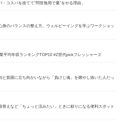
・コスパを捨てて“問答無用で量”をやる理由」
心身のバランスの整え方。ウェルビーイングを学ぶワークショッ
均年収ランキングTOP10 #Z世代pickフレッシャーズ
別と貧困に立ち向かいながら「負けじ魂」を燃やし抜いた人だっ
着替えなど「ちょっと涼みたい」ときに頼りになる便利スポット