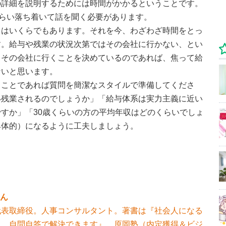
の詳細を説明するためには時間がかかるということです。
くらい落ち着いて話を聞く必要があります。
スはいくらでもあります。それを今、わざわざ時間をとっ
す。給与や残業の状況次第ではその会社に行かない、とい
うその会社に行くことを決めているのであれば、焦って給
ないと思います。
うことであれば質問を簡潔なスタイルで準備してくださ
い残業されるのでしょうか」「給与体系は実力主義に近い
すか」「30歳くらいの方の平均年収はどのくらいでしょ
具体的）になるように工夫しましょう。
さん
代表取締役。人事コンサルタント。著書は『社会人になる
題、自問自答で解決できます』。原岡塾（内定獲得＆ビジ