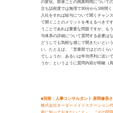
の変化、部署ごとの残業時間について
立ち話程度では無理で30分から1時間
入社をすれば給与について聞くチャン
て聞くことのメリットを考えるべきで
うことであれば重要な問題ですが、も
与体系の詳細について質問する必要は
どうしても気軽な感じで聞きたいとい
い。たとえば、「営業部ではどのくら
でしょうか。あるいは年功序列に近いで
うか」というように質問内容が明確（
■回答：人事コンサルタント 原岡修吾
株式会社オーダーメイドステーション
前に知っておきたいこと』、『その問