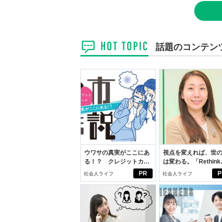
話題のコンテン
ウワサの真実がここにあ
視点を変えれば、世
る！？ クレジットカー
は変わる。「Rethink
ドの都市伝説
PROJECT」がつた
PR
P
社会人ライフ
社会人ライフ
いこと。