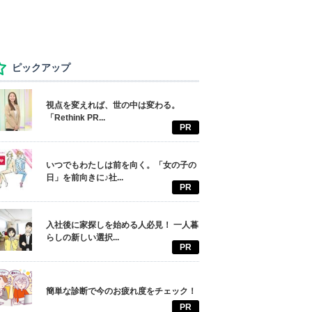
ピックアップ
視点を変えれば、世の中は変わる。
「Rethink PR...
PR
いつでもわたしは前を向く。「女の子の
日」を前向きに♪社...
PR
入社後に家探しを始める人必見！ 一人暮
らしの新しい選択...
PR
簡単な診断で今のお疲れ度をチェック！
PR