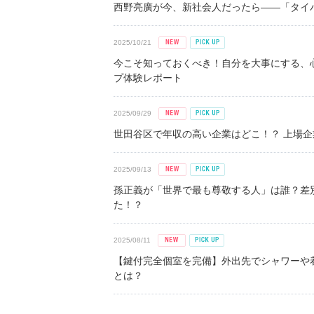
西野亮廣が今、新社会人だったら――「タイパ
2025/10/21
今こそ知っておくべき！自分を大事にする、
プ体験レポート
2025/09/29
世田谷区で年収の高い企業はどこ！？ 上場企業平
2025/09/13
孫正義が「世界で最も尊敬する人」は誰？差
た！？
2025/08/11
【鍵付完全個室を完備】外出先でシャワーや
とは？