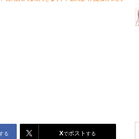
X
ポスト
する
で
する