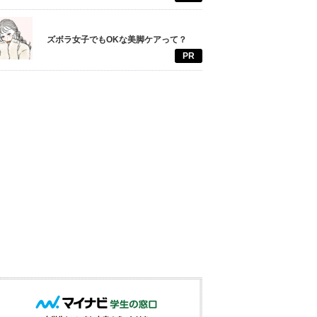
ズボラ女子でもOKな美脚ケアって？
PR