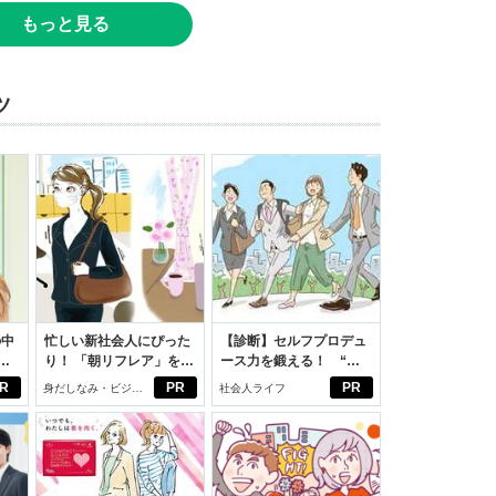
もっと見る
ツ
の中
忙しい新社会人にぴった
【診断】セルフプロデュ
り！ 「朝リフレア」をは
ース力を鍛える！ “ジ
えた
じめよう。しっかりニオ
ブン観”診断
R
PR
PR
身だしなみ・ビジネ
社会人ライフ
イケアして24時間快適。
スアイテム